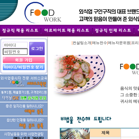
|
|
|
|
컨설팅소개
메뉴전수
메뉴자문위원
프리
음식의 맛
그 소중한
귀사의 메
제목