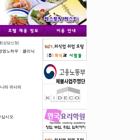
|
|
통
상담신청
장경영노하우ㆍ클리닉
아니라 귀사의
주십시오.