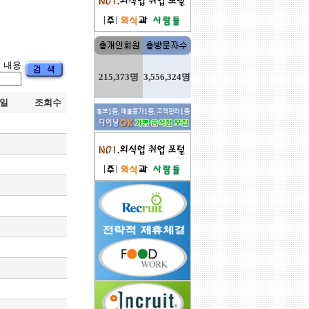
내용
215,373명
3,556,324명
일
조회수