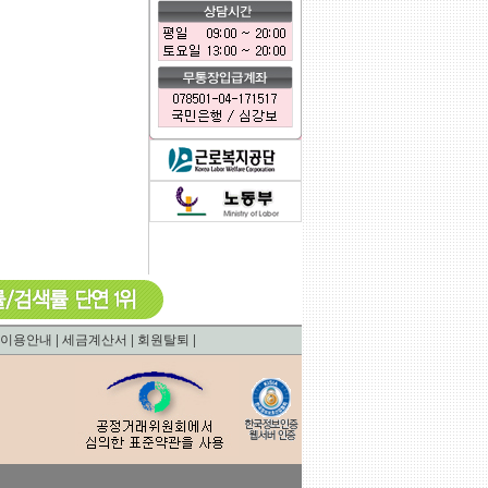
0.0006871223449707
|
|
|
이용안내
세금계산서
회원탈퇴