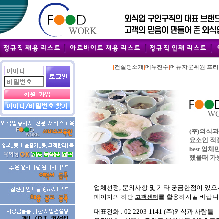
|
|
|
|
컨설팅소개
메뉴전수
메뉴자문위원
프리
(주)외식
요소인 적절
best 업
했을때 가
업체선정, 문의사항 및 기타 궁금한점이 있으
페이지의 하단
를 활용하시길 바랍니
고객센터
대표전화 : 02-2203-1141 (주)외식과 사람들